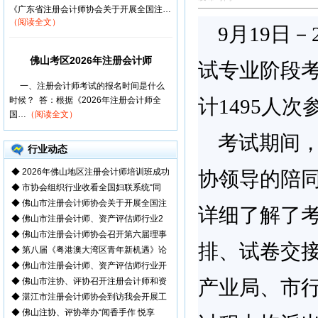
《广东省注册会计师协会关于开展全国注…
（阅读全文）
9
月
19
日－
佛山考区2026年注册会计师
试专业阶段
一、注册会计师考试的报名时间是什么
时候？ 答：根据《2026年注册会计师全
计
1495
人次
国…
（阅读全文）
考试期间
行业动态
◆
2026年佛山地区注册会计师培训班成功
协领导的陪
◆
市协会组织行业收看全国妇联系统“同
◆
佛山市注册会计师协会关于开展全国注
详细了解了
◆
佛山市注册会计师、资产评估师行业2
◆
佛山市注册会计师协会召开第六届理事
排、试卷交
◆
第八届《粤港澳大湾区青年新机遇》论
◆
佛山市注册会计师、资产评估师行业开
◆
佛山市注协、评协召开注册会计师和资
产业局、市
◆
湛江市注册会计师协会到访我会开展工
◆
佛山注协、评协举办“闻香手作 悦享