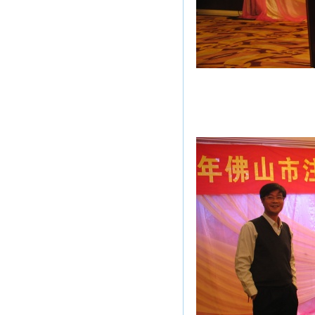
佛山注协梁