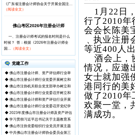
《广东省注册会计师协会关于开展全国注…
1
月
22
日
（阅读全文）
行了
2010
年
佛山考区2026年注册会计师
会会长陈美
一、注册会计师考试的报名时间是什么
﹑执业注册
时候？ 答：根据《2026年注册会计师全
等近
400
人
国…
（阅读全文）
酒会上，
党建工作
情况，应邀
◆
佛山市注册会计师、资产评估师行业举
女士就加强
◆
佛山市注册会计师行业党委开展树立和
港同行的美
◆
佛山市注协机关联合党支部举办树立和
◆
佛山市注册会计师行业党委召开树立和
做了
2010
年
◆
佛山市注册会计师和资产评估行业开展
欢聚一堂，
◆
佛山市注册会计师行业党委召开党纪学
满成功。
◆
2023年度佛山市注册会计师及资产评估
◆
学习贯彻习近平总书记关于主题教育系
◆
佛山市注协党委组织行业党员开展主题
◆
中共佛山市注册会计师协会委员会第三